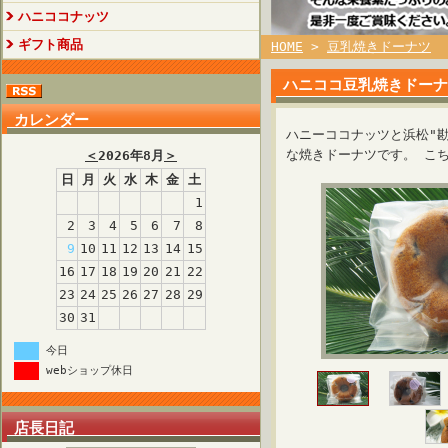
ハニココナッツ
ギフト商品
HOME
>
豆乳焼きドーナツ
ハニココ豆乳焼きドーナ
カレンダー
ハニーココナッツと浜松"
な焼きドーナツです。 こ
＜
2026年8月
＞
日
月
火
水
木
金
土
1
2
3
4
5
6
7
8
9
10
11
12
13
14
15
16
17
18
19
20
21
22
23
24
25
26
27
28
29
30
31
今日
webショップ休日
店長日記