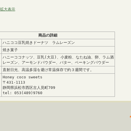
拡大表示
商品の詳細
ハニココ豆乳焼きドーナツ ラムレーズン
焼き菓子
ハニーココナッツ、豆乳(大豆)、小麦粉、なたね油、卵、ラム酒
レーズン、アーモンドパウダー、バター、ベーキングパウダー
：
直射日光、高温多湿を避け常温保存で約３週間です。
Honey coco sweets
〒431-1113
静岡県浜松市西区古人見町709
tel: 053(489)9760