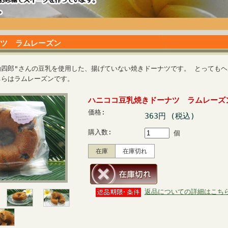
ツ ラムレーズン
勘四郎"さんの豆乳を使用した、揚げていない焼きドーナツです。 とってもヘ
ちらはラムレーズンです。
ハニココ豆乳焼きドーナツ ラムレーズ
価格:
363円 (税込)
購入数:
個
在庫
在庫切れ
返品についての詳細はこち