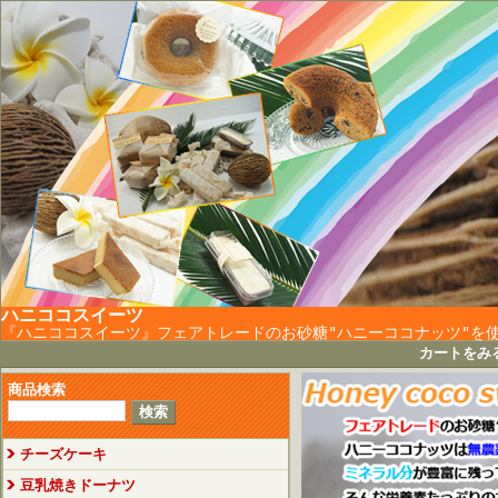
ハニココスイーツ
『ハニココスイーツ』フェアトレードのお砂糖"ハニーココナッツ"を
カートをみ
商品検索
チーズケーキ
豆乳焼きドーナツ