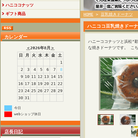
ハニココナッツ
ギフト商品
HOME
>
豆乳焼きドーナツ
ハニココ豆乳焼きドーナ
カレンダー
ハニーココナッツと浜松"
な焼きドーナツです。 こ
＜
2026年8月
＞
日
月
火
水
木
金
土
1
2
3
4
5
6
7
8
9
10
11
12
13
14
15
16
17
18
19
20
21
22
23
24
25
26
27
28
29
30
31
今日
webショップ休日
店長日記