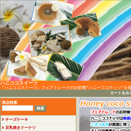
ハニココスイーツ
『ハニココスイーツ』フェアトレードのお砂糖"ハニーココナッツ"を
カートをみ
商品検索
チーズケーキ
豆乳焼きドーナツ