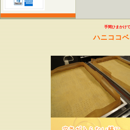
手間ひまかけ
ハニココベ